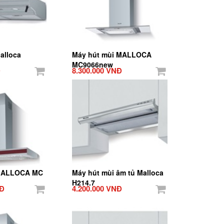
alloca
Máy hút mùi MALLOCA
MC9066new
Đ
8.300.000 VNĐ
 MALLOCA MC
Máy hút mùi âm tủ Malloca
H214.7
NĐ
4.200.000 VNĐ