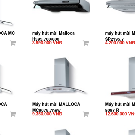
OCA MC
máy hút mùi Malloca
máy hút mùi M
H395.700/600
SP2195.7
3.990.000 VNĐ
4.200.000 VN
OCA
Máy hút mùi MALLOCA
Máy hút mùi
MC9078.7new
9097 R
9.350.000 VNĐ
12.600.000 V