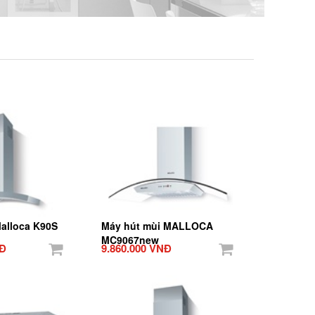
alloca K90S
Máy hút mùi MALLOCA
MC9067new
NĐ
9.860.000 VNĐ