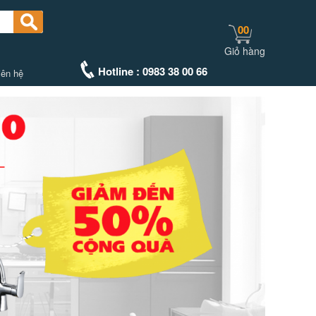
00
Giỏ hàng
Hotline : 0983 38 00 66
iên hệ