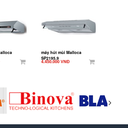
alloca
máy hút mùi Malloca
SP2195.9
Đ
4.450.000 VNĐ