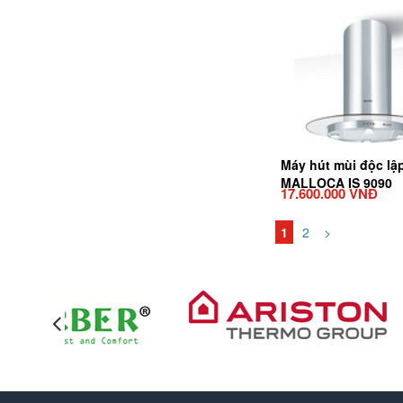
Máy hút mùi độc lậ
MALLOCA IS 9090
17.600.000 VNĐ
1
2
>