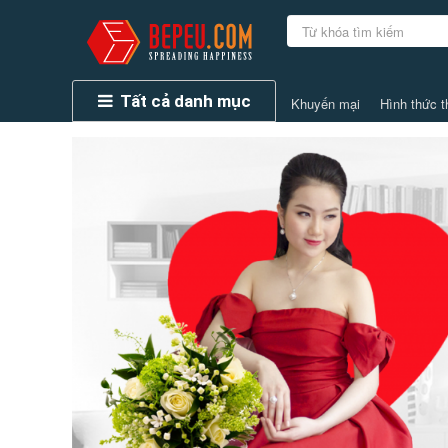
Tất cả danh mục
Khuyến mại
Hình thức t