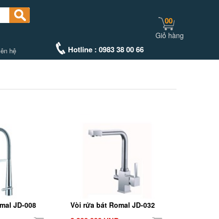
00
Giỏ hàng
Hotline : 0983 38 00 66
iên hệ
omal JD-008
Vòi rửa bát Romal JD-032