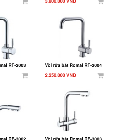
Đ
3.800.000 VNĐ
omal RF-2003
Vòi rửa bát Romal RF-2004
Đ
2.250.000 VNĐ
omal RF-3002
Vòi rửa bát Romal RF-3003