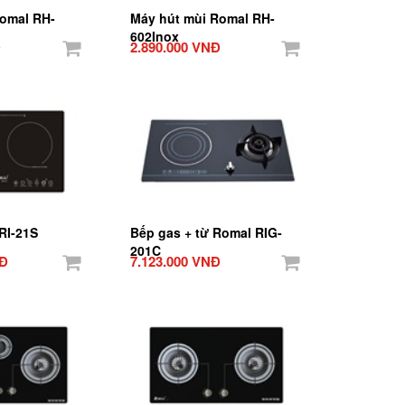
Romal RH-
Máy hút mùi Romal RH-
602Inox
Đ
2.890.000 VNĐ
RI-21S
Bếp gas + từ Romal RIG-
201C
NĐ
7.123.000 VNĐ