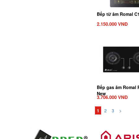
Bếp từ âm Romal C
2.150.000 VNĐ
Bếp gas âm Romal 
New
3.706.000 VNĐ
1
2
3
>