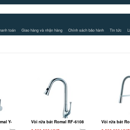
hanh toán
Giao hàng và nhận hàng
Chính sách bảo hành
Tin tức
L
mal Y-
Vòi rửa bát Romal RF-6108
Vòi rửa bát R