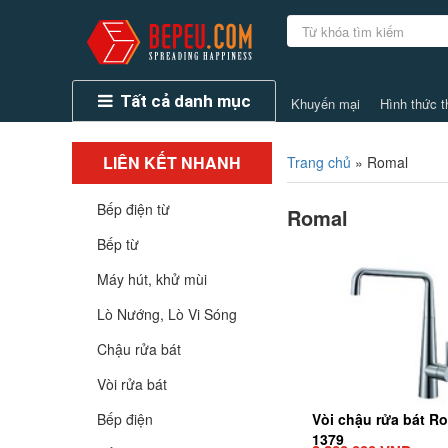
Tất cả danh mục
Khuyến mại
Hình thức t
LIÊN KẾT NHANH
Trang chủ
»
Romal
Bếp điện từ
Romal
Bếp từ
Máy hút, khử mùi
Lò Nướng, Lò Vi Sóng
Chậu rửa bát
Vòi rửa bát
Bếp điện
Vòi chậu rửa bát Ro
1379