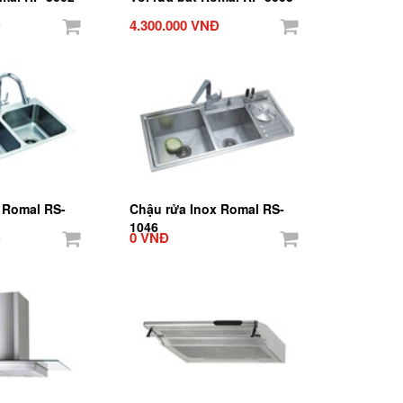
Đ
4.300.000 VNĐ
 Romal RS-
Chậu rửa Inox Romal RS-
1046
Đ
0 VNĐ