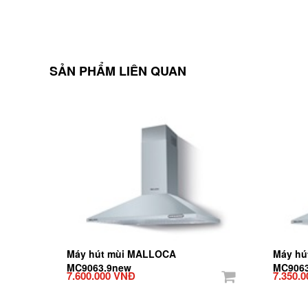
SẢN PHẨM LIÊN QUAN
Máy hút mùi MALLOCA
Máy hú
MC9063.9new
MC906
7.600.000 VNĐ
7.350.