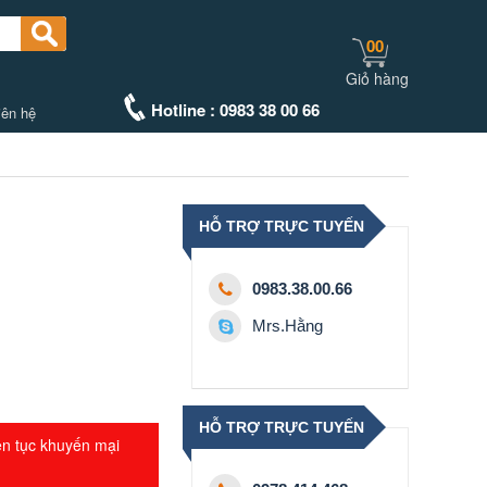
00
Giỏ hàng
Hotline : 0983 38 00 66
iên hệ
HỖ TRỢ TRỰC TUYẾN
0983.38.00.66
Mrs.Hằng
HỖ TRỢ TRỰC TUYẾN
ên tục khuyến mại