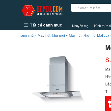
Tất cả danh mục
Khuyến mại
Hình thức t
Trang chủ
»
Máy hút, khử mùi
»
Máy hút, khử mùi Malloca
M
8
Mã
Hãn
Bảo
Tìn