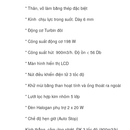
* Thân, vỏ làm bằng thép đặc biệt
* Kính chịu lực trong suốt. Dày 6 mm
* Động cơ Turbin đôi
* Công suất động cơ 198 W
* Công suất hút 900m3/h. Độ ồn < 56 Db
* Màn hình hiển thị LCD
* Nút điều khiển điện tử 3 tốc độ
* Khử mùi bằng than hoạt tính và ống thoát ra ngoài
* Lưới lọc hợp kim nhôm 5 lớp
* Đèn Halogan phụ trợ 2 x 20 W
* Chế độ hẹn giờ (Auto Stop)
Kính thẳng, cảm ứng nhiệt, ĐK 3 tốc độ (900m3/h)