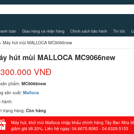
hanh toán
Giao hàng và nhận hàng
Chính sách bảo hành
Tin tức
L
»
Máy hút mùi MALLOCA MC9066new
áy hút mùi MALLOCA MC9066new
.300.000 VNĐ
 sản phẩm:
MC9066new
g sản xuất:
Malloca
 hành:
h trạng hàng:
Còn hàng
Máy hút, khử mùi Malloca nhập khẩu chính hãng Tây Ban Nha li
giảm giá tới 20%. Liên hệ ngay: 04.6675.8083 - 04.6329.5153