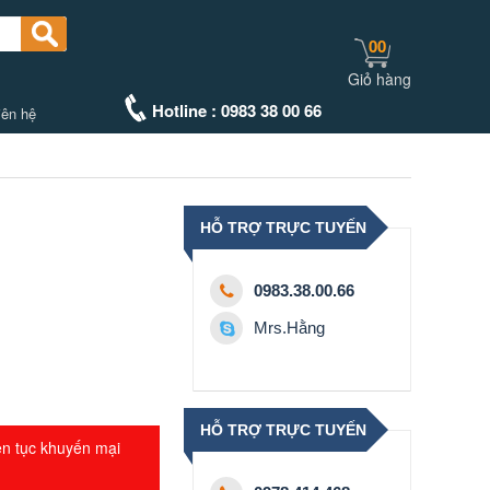
00
Giỏ hàng
Hotline : 0983 38 00 66
iên hệ
HỖ TRỢ TRỰC TUYẾN
0983.38.00.66
Mrs.Hằng
HỖ TRỢ TRỰC TUYẾN
ên tục khuyến mại