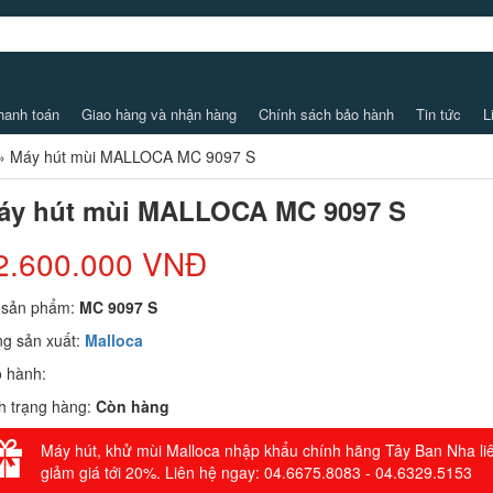
hanh toán
Giao hàng và nhận hàng
Chính sách bảo hành
Tin tức
L
»
Máy hút mùi MALLOCA MC 9097 S
áy hút mùi MALLOCA MC 9097 S
2.600.000 VNĐ
 sản phẩm:
MC 9097 S
g sản xuất:
Malloca
 hành:
h trạng hàng:
Còn hàng
Máy hút, khử mùi Malloca nhập khẩu chính hãng Tây Ban Nha li
giảm giá tới 20%. Liên hệ ngay: 04.6675.8083 - 04.6329.5153