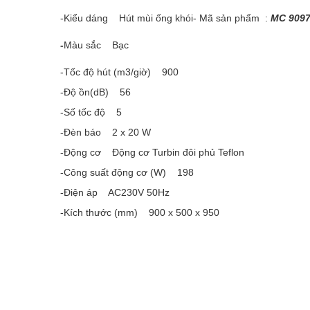
-Kiểu dáng Hút mùi ống khói- Mã sản phẩm :
MC 909
-
Màu sắc Bạc
-Tốc độ hút (m3/giờ) 900
-Độ ồn(dB) 56
-Số tốc độ 5
-Đèn báo 2 x 20 W
-Động cơ Động cơ Turbin đôi phủ Teflon
-Công suất động cơ (W) 198
-Điện áp AC230V 50Hz
-Kích thước (mm) 900 x 500 x 950