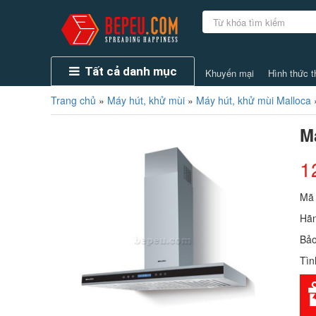
Tất cả danh mục
Khuyến mại
Hình thức t
Trang chủ
»
Máy hút, khử mùi
»
Máy hút, khử mùi Malloca
M
1
Mã
Hãn
Bảo
Tìn