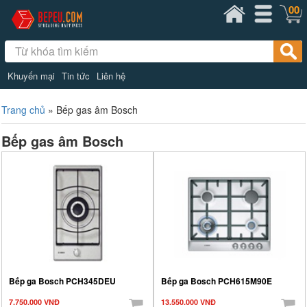
00
Khuyến mại
Tin tức
Liên hệ
Trang chủ
»
Bếp gas âm Bosch
Bếp gas âm Bosch
Bếp ga Bosch PCH345DEU
Bếp ga Bosch PCH615M90E
7.750.000 VNĐ
13.550.000 VNĐ