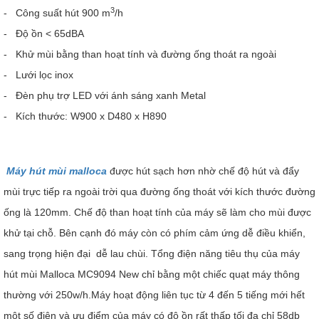
3
- Công suất hút 900 m
/h
- Độ ồn < 65dBA
- Khử mùi bằng than hoạt tính và đường ống thoát ra ngoài
- Lưới lọc inox
- Đèn phụ trợ LED với ánh sáng xanh Metal
- Kích thước: W900 x D480 x H890
Máy hút mùi malloca
được hút sạch hơn nhờ chế độ hút và đẩy
mùi trực tiếp ra ngoài trời qua đường ống thoát với kích thước đường
ống là 120mm. Chế độ than hoạt tính của máy sẽ làm cho mùi được
khử tại chỗ. Bên cạnh đó máy còn có phím cảm ứng dễ điều khiển,
sang trọng hiện đại dễ lau chùi. Tổng điện năng tiêu thụ của máy
hút mùi Malloca MC9094 New chỉ bằng một chiếc quạt máy thông
thường với 250w/h.Máy hoạt động liên tục từ 4 đến 5 tiếng mới hết
một số điện và ưu điểm của máy có độ ồn rất thấp tối đa chỉ 58db