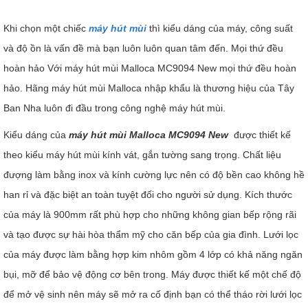
Khi chọn một chiếc
máy hút mùi
thì kiểu dáng của máy, công suất
và độ ồn là vấn đề mà bạn luôn luôn quan tâm đến. Mọi thứ đều
hoàn hảo Với máy hút mùi Malloca MC9094 New mọi thứ đều hoàn
hảo. Hãng máy hút mùi Malloca nhập khẩu là thương hiệu của Tây
Ban Nha luôn đi đầu trong công nghệ máy hút mùi.
Kiểu dáng của
máy hút mùi Malloca MC9094 New
được thiết kế
theo kiểu máy hút mùi kính vát, gắn tường sang trọng. Chất liệu
đượng làm bằng inox và kính cường lực nên có độ bền cao không hề
han rỉ và đặc biệt an toàn tuyệt đối cho người sử dụng. Kích thước
của máy là 900mm rất phù hợp cho những không gian bếp rộng rãi
và tạo được sự hài hòa thẩm mỹ cho căn bếp của gia đình. Lưới lọc
của máy được làm bằng hợp kim nhôm gồm 4 lớp có khả năng ngăn
bụi, mỡ để bảo vệ động cơ bên trong. Máy được thiết kế một chế độ
để mở vệ sinh nên máy sẽ mở ra cố định bạn có thể tháo rời lưới lọc