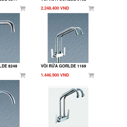
Đ
2.248.400 VNĐ
LDE 8248
VÒI RỬA GORLDE 1169
Đ
1.446.900 VNĐ