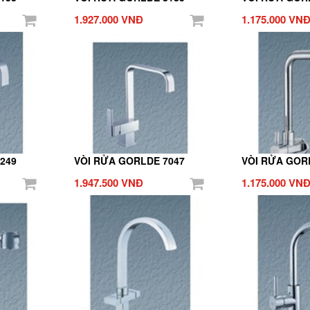
1.927.000 VNĐ
1.175.000 VN
249
VÒI RỬA GORLDE 7047
VÒI RỬA GOR
1.947.500 VNĐ
1.175.000 VN