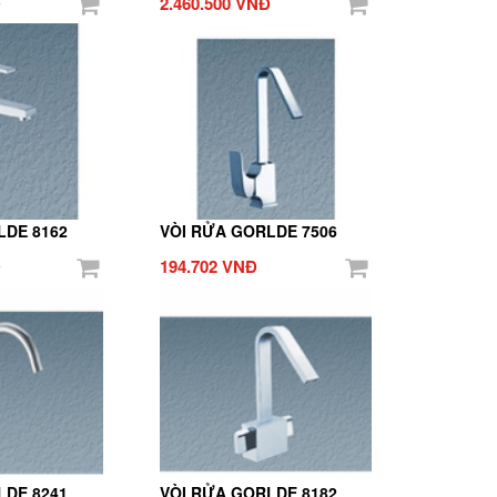
Đ
2.460.500 VNĐ
LDE 8162
VÒI RỬA GORLDE 7506
Đ
194.702 VNĐ
LDE 8241
VÒI RỬA GORLDE 8182