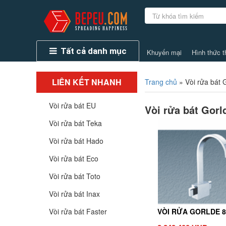
Tất cả danh mục
Khuyến mại
Hình thức t
LIÊN KẾT NHANH
Trang chủ
»
Vòi rửa bát 
Vòi rửa bát EU
Vòi rửa bát Gorl
Vòi rửa bát Teka
Vòi rửa bát Hado
Vòi rửa bát Eco
Vòi rửa bát Toto
Vòi rửa bát Inax
Vòi rửa bát Faster
VÒI RỬA GORLDE 8