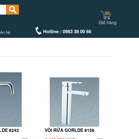
00
Giỏ hàng
Hotline : 0983 38 00 66
iên hệ
LDE 8242
VÒI RỬA GORLDE 8156