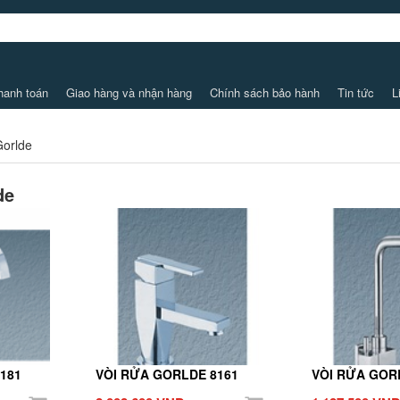
hanh toán
Giao hàng và nhận hàng
Chính sách bảo hành
Tin tức
L
Gorlde
de
181
VÒI RỬA GORLDE 8161
VÒI RỬA GOR