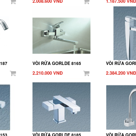
2.008.600 VNĐ
1.187.500 VN
187
VÒI RỬA GORLDE 8165
VÒI RỬA GOR
2.210.000 VNĐ
2.384.200 VN
153
VÒI RỬA GORLDE 8185
VÒI RỬA GOR