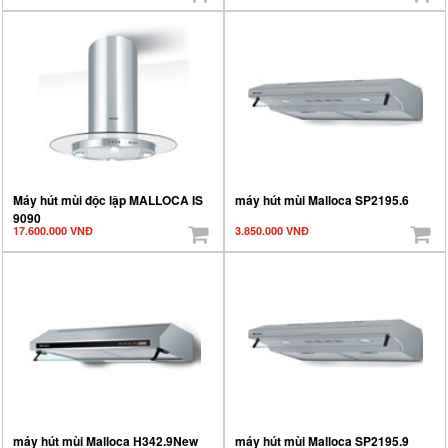
Máy hút mùi độc lập MALLOCA IS
máy hút mùi Malloca SP2195.6
9090
17.600.000 VNĐ
3.850.000 VNĐ
máy hút mùi Malloca H342.9New
máy hút mùi Malloca SP2195.9