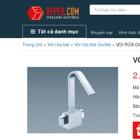
Tất cả danh mục
Khuyến mại
Hình thức t
Trang chủ
»
Vòi rửa bát
»
Vòi rửa bát Gorlde
»
VÒI RỬA G
V
2
Mã
Hãn
Bảo
Tìn