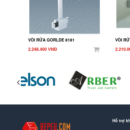
VÒI RỬA GORLDE 8181
VÒI RỬ
2.248.400 VNĐ
2.210.
Hỗ trợ k