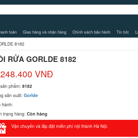
hanh toán
Giao hàng và nhận hàng
Chính sách bảo hành
Tin tức
L
ORLDE 8182
ÒI RỬA GORLDE 8182
.248.400 VNĐ
 sản phẩm:
8182
g sản xuất:
Gorlde
 hành:
h trạng hàng:
Còn hàng
Vận chuyển và lắp đặt miễn phí nội thành Hà Nội.