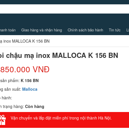
hanh toán
Giao hàng và nhận hàng
Chính sách bảo hành
Tin tức
L
mạ inox MALLOCA K 156 BN
òi chậu mạ inox MALLOCA K 156 BN
.850.000 VNĐ
 sản phẩm:
K 156 BN
g sản xuất:
Malloca
 hành:
h trạng hàng:
Còn hàng
Vận chuyển và lắp đặt miễn phí trong nội thành Hà Nội.