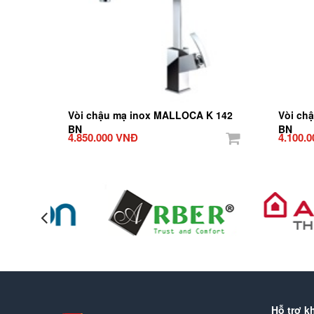
Vòi chậu mạ inox MALLOCA K 142
Vòi ch
BN
BN
4.850.000 VNĐ
4.100.
Hỗ trợ k