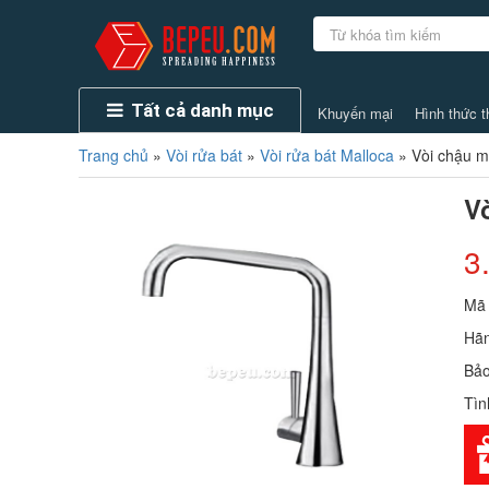
Tất cả danh mục
Khuyến mại
Hình thức t
Trang chủ
»
Vòi rửa bát
»
Vòi rửa bát Malloca
»
Vòi chậu 
V
3
Mã
Hãn
Bảo
Tìn