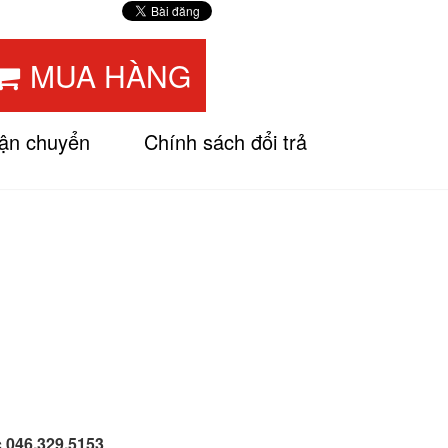
MUA HÀNG
vận chuyển
Chính sách đổi trả
c 046.329.5153