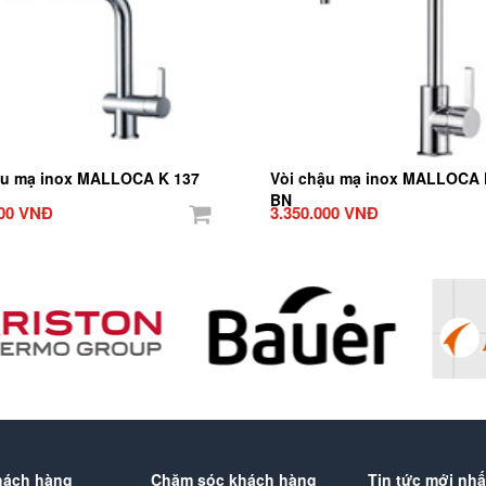
ậu mạ inox MALLOCA K 137
Vòi chậu mạ inox MALLOCA 
BN
000 VNĐ
3.350.000 VNĐ
hách hàng
Chăm sóc khách hàng
Tin tức mới nhấ