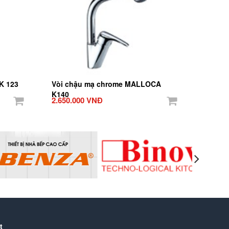
K 123
Vòi chậu mạ chrome MALLOCA
K140
2.650.000 VNĐ
t