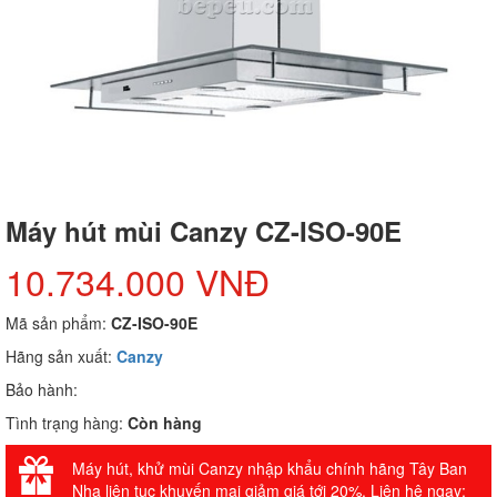
Máy hút mùi Canzy CZ-ISO-90E
10.734.000 VNĐ
Mã sản phẩm:
CZ-ISO-90E
Hãng sản xuất:
Canzy
Bảo hành:
Tình trạng hàng:
Còn hàng
Máy hút, khử mùi Canzy nhập khẩu chính hãng Tây Ban
Nha liên tục khuyến mại giảm giá tới 20%. Liên hệ ngay: