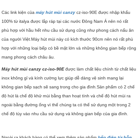
Các link kiện của
máy hút mùi canzy
cz-iso-90E được nhập khẩu
100% từ italya được lắp ráp tại các nước Đông Nam Á nên nó rất
phù hợp với hầu hết nhu cầu sử dụng cũng như phong cách nấu ăn
của người Việt.Máy hút mùi này có kích thước 90cm nên nó rất phù
hợp với những loại bếp có bề mặt lớn và những không gian bếp rộng
mang phong cách châu âu.
Máy hút mùi canzy cz-iso-90E
được làm chất liệu chính từ chất liệu
inox không gỉ và kính cường lực giúp dễ dàng vệ sinh mang lại
không gian bếp sạch sẽ sang trong cho gia đình.Sản phẩm có 2 chế
độ hút là chế độ khử mùi bằng than hoạt tính và chế độ hút mùi ra
ngoài bằng đường ống vì thế chúng ta có thể sử dụng một trong 2
chế độ tùy vào nhu cầu sử dụng và không gian bếp của gia đình.
Ngoài ra khách hàng có thể xem thêm sản phẩm
bếp điện từ hỗn