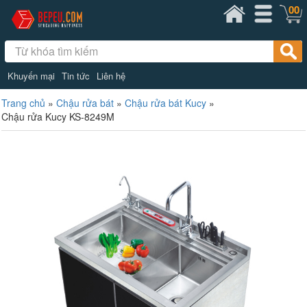
00
Khuyến mại
Tin tức
Liên hệ
Trang chủ
»
Chậu rửa bát
»
Chậu rửa bát Kucy
»
Chậu rửa Kucy KS-8249M