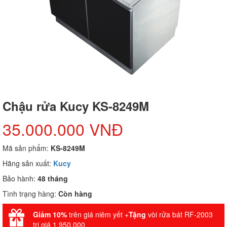
Chậu rửa Kucy KS-8249M
35.000.000 VNĐ
Mã sản phẩm:
KS-8249M
Hãng sản xuất:
Kucy
Bảo hành:
48 tháng
Tình trạng hàng:
Còn hàng
Giảm 10%
trên giá niêm yết +
Tặng
vòi rửa bát RF-2003
trị giá 1.950.000