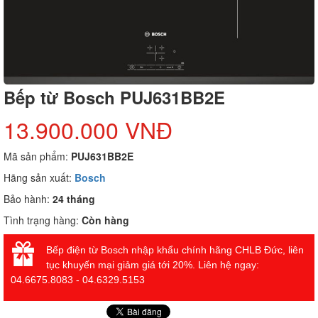
Bếp từ Bosch PUJ631BB2E
13.900.000 VNĐ
Mã sản phẩm:
PUJ631BB2E
Hãng sản xuất:
Bosch
Bảo hành:
24 tháng
Tình trạng hàng:
Còn hàng
Bếp điện từ Bosch nhập khẩu chính hãng CHLB Đức, liên
tục khuyến mại giảm giá tới 20%. Liên hệ ngay:
04.6675.8083 - 04.6329.5153