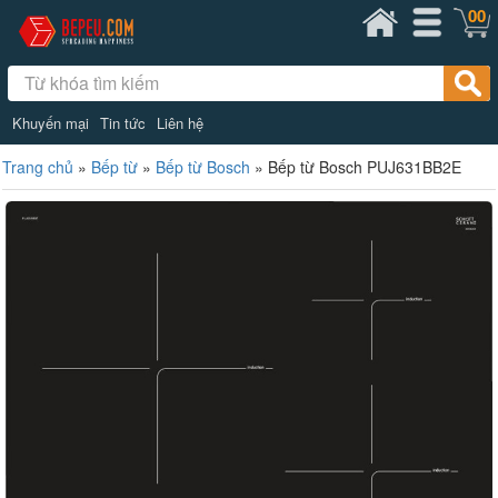
00
Khuyến mại
Tin tức
Liên hệ
Trang chủ
»
Bếp từ
»
Bếp từ Bosch
»
Bếp từ Bosch PUJ631BB2E