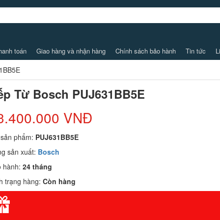
hanh toán
Giao hàng và nhận hàng
Chính sách bảo hành
Tin tức
L
31BB5E
ếp Từ Bosch PUJ631BB5E
3.400.000 VNĐ
 sản phẩm:
PUJ631BB5E
g sản xuất:
Bosch
o hành:
24 tháng
h trạng hàng:
Còn hàng