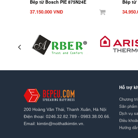
Bếp từ Bosch PIE 875N24E
Bếp từ
37.150.000 VNĐ
34.950
Hỗ trợ k
Chương tr
Sản phẩm 
200 Hoàng Văn Thái, Thanh Xuân, Hà Nội
Dịch vụ s
Điện thoại: 0246.32.82.789 - 0983.38.00.66.
Điều khoả
Email: kimtin@noithatkimtin.vn.
Hướng dẫ