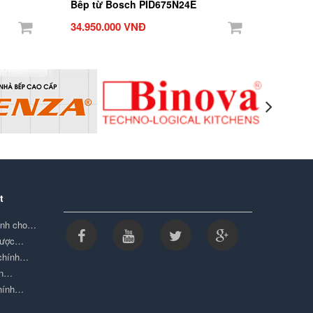
Bếp từ Bosch PID675N24E
34.950.000 VNĐ
t
minh cho…
được…
 chính…
ọn…
chính…