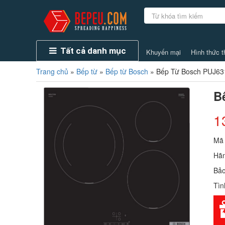
Tất cả danh mục
Khuyến mại
Hình thức t
Trang chủ
»
Bếp từ
»
Bếp từ Bosch
»
Bếp Từ Bosch PUJ6
B
1
Mã
Hãn
Bả
Tìn