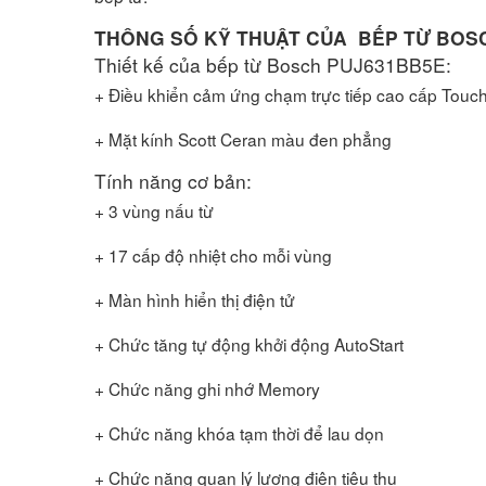
THÔNG SỐ KỸ THUẬT CỦA BẾP TỪ BOS
Thiết kế của bếp từ Bosch PUJ631BB5E:
+ Điều khiển cảm ứng chạm trực tiếp cao cấp Touch
+ Mặt kính Scott Ceran màu đen phẳng
Tính năng cơ bản:
+ 3 vùng nấu từ
+ 17 cấp độ nhiệt cho mỗi vùng
+ Màn hình hiển thị điện tử
+ Chức tăng tự động khởi động AutoStart
+ Chức năng ghi nhớ Memory
+ Chức năng khóa tạm thời để lau dọn
+ Chức năng quan lý lượng điện tiêu thụ