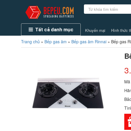
Tất cả danh mục
Khuyến mại
Hình thức t
Trang chủ
»
Bếp gas âm
»
Bếp gas âm Rinnai
»
Bếp gas R
B
3
Mã
Hãn
Bảo
Tìn