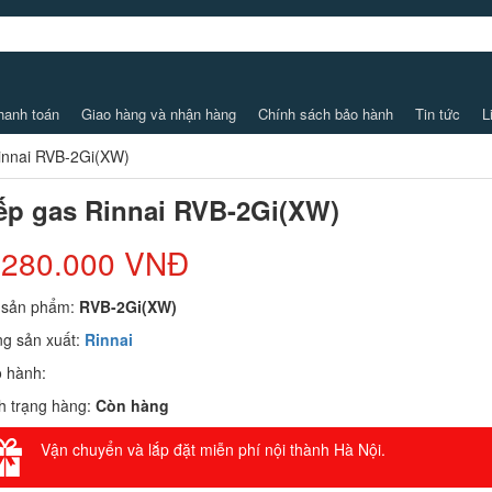
hanh toán
Giao hàng và nhận hàng
Chính sách bảo hành
Tin tức
L
innai RVB-2Gi(XW)
ếp gas Rinnai RVB-2Gi(XW)
.280.000 VNĐ
 sản phẩm:
RVB-2Gi(XW)
g sản xuất:
Rinnai
 hành:
h trạng hàng:
Còn hàng
Vận chuyển và lắp đặt miễn phí nội thành Hà Nội.