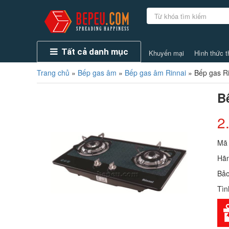
Tất cả danh mục
Khuyến mại
Hình thức t
Trang chủ
»
Bếp gas âm
»
Bếp gas âm Rinnai
»
Bếp gas R
B
2
Mã
Hãn
Bảo
Tìn