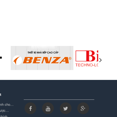
t
minh cho…
được…
 chính…