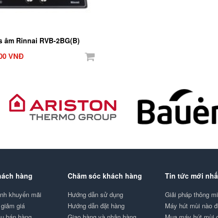
s âm Rinnai RVB-2BG(B)
000 VNĐ
hách hàng
Chăm sóc khách hàng
Tin tức mới nhấ
ình khuyến mãi
Hướng dẫn sử dụng
Giải pháp thông 
giảm giá
Hướng dẫn đặt hàng
Máy hút mùi nào 
au bán hàng
Giao hàng và nhận hàng
Mua máy hút mùi