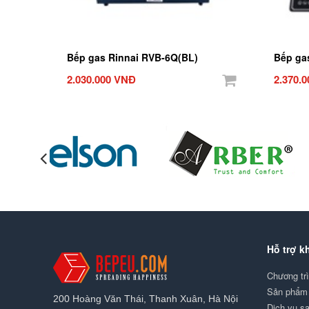
Bếp gas Rinnai RVB-6Q(BL)
Bếp ga
2.030.000 VNĐ
2.370.
Hỗ trợ k
Chương tr
Sản phẩm 
200 Hoàng Văn Thái, Thanh Xuân, Hà Nội
Dịch vụ s