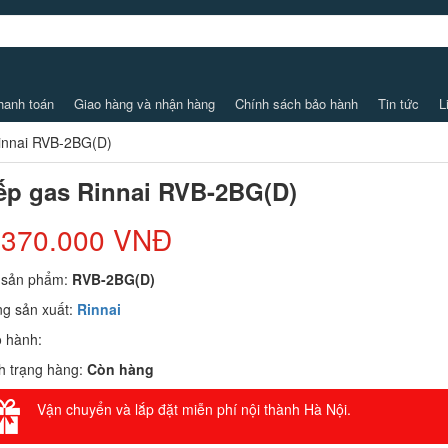
hanh toán
Giao hàng và nhận hàng
Chính sách bảo hành
Tin tức
L
innai RVB-2BG(D)
ếp gas Rinnai RVB-2BG(D)
.370.000 VNĐ
 sản phẩm:
RVB-2BG(D)
g sản xuất:
Rinnai
 hành:
h trạng hàng:
Còn hàng
Vận chuyển và lắp đặt miễn phí nội thành Hà Nội.