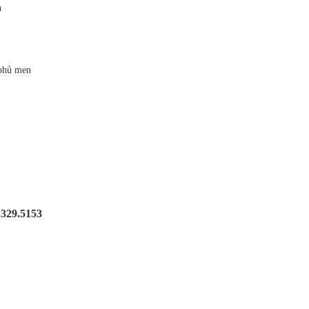
h
 phủ men
.329.5153