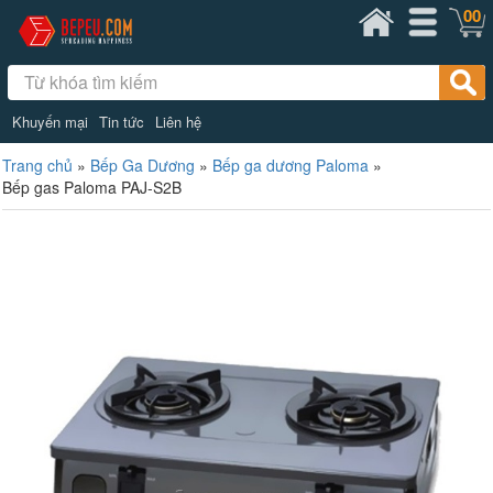
00
Khuyến mại
Tin tức
Liên hệ
Trang chủ
»
Bếp Ga Dương
»
Bếp ga dương Paloma
»
Bếp gas Paloma PAJ-S2B