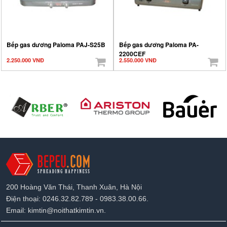
Bếp gas dương Paloma PAJ-S25B
Bếp gas dương Paloma PA-
2200CEF
2.250.000 VNĐ
2.550.000 VNĐ
200 Hoàng Văn Thái, Thanh Xuân, Hà Nội
Điện thoại: 0246.32.82.789 - 0983.38.00.66.
Email: kimtin@noithatkimtin.vn.