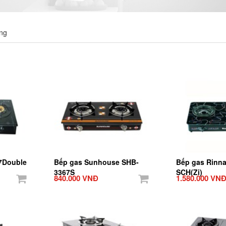
ng
-7Double
Bếp gas Sunhouse SHB-
Bếp gas Rinna
3367S
SCH(Zi)
840.000 VNĐ
1.580.000 VN