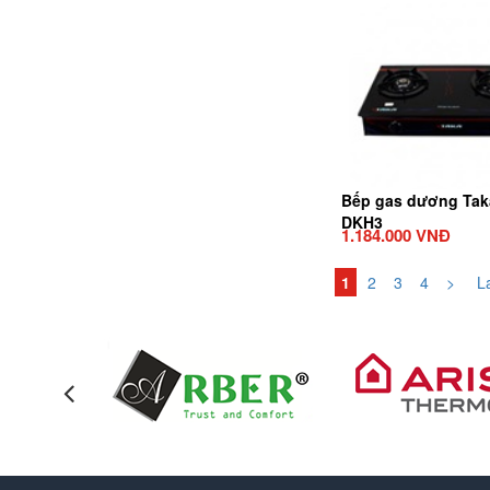
Bếp gas dương Tak
DKH3
1.184.000 VNĐ
1
2
3
4
>
La