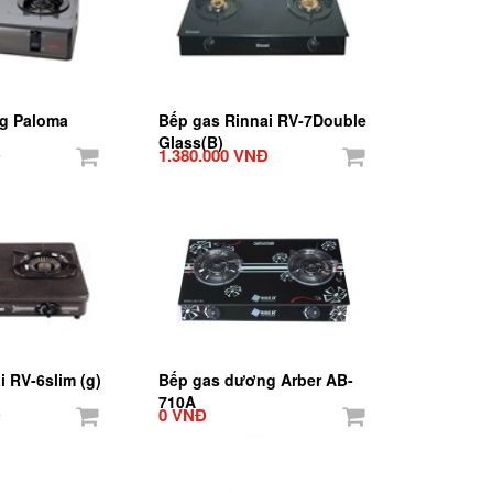
g Paloma
Bếp gas Rinnai RV-7Double
Glass(B)
Đ
1.380.000 VNĐ
i RV-6slim (g)
Bếp gas dương Arber AB-
710A
Đ
0 VNĐ