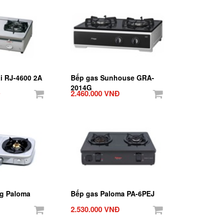
i RJ-4600 2A
Bếp gas Sunhouse GRA-
2014G
Đ
2.460.000 VNĐ
g Paloma
Bếp gas Paloma PA-6PEJ
2.530.000 VNĐ