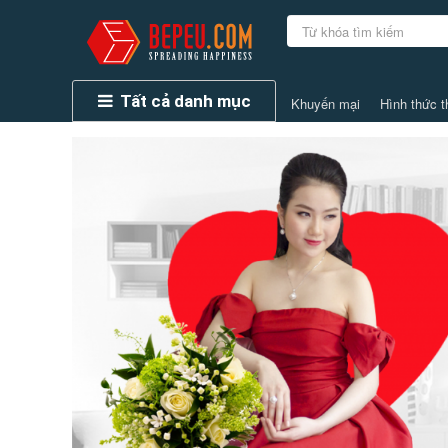
Tất cả danh mục
Khuyến mại
Hình thức t