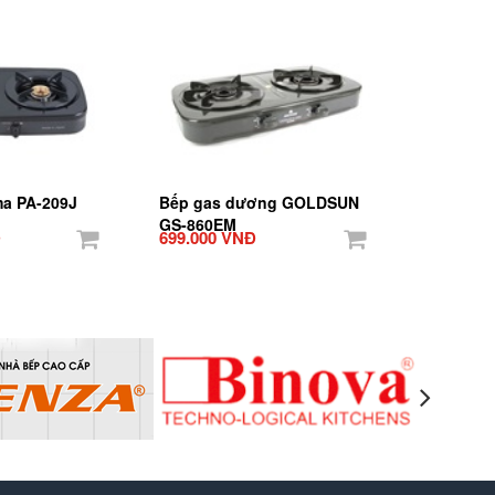
ma PA-209J
Bếp gas dương GOLDSUN
GS-860EM
Đ
699.000 VNĐ