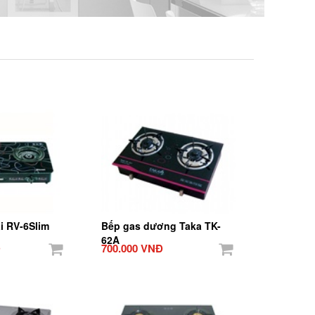
i RV-6Slim
Bếp gas dương Taka TK-
62A
Đ
700.000 VNĐ