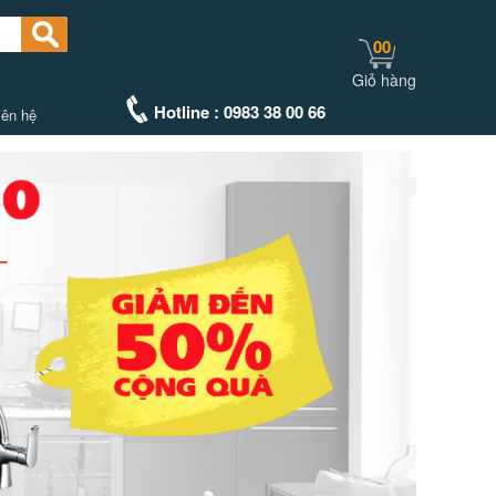
00
Giỏ hàng
Hotline : 0983 38 00 66
iên hệ