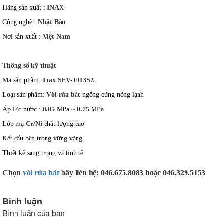
Hãng sản xuất :
INAX
Công nghệ :
Nhật Bản
Nơi sản xuất :
Việt Nam
Thông số kỹ thuật
Mã sản phẩm:
Inax SFV-1013SX
Loại sản phẩm:
Vòi rửa bát
ngổng cứng nóng lạnh
Áp lực nước :
0.05
MPa ~
0.75
MPa
Lớp mạ
Cr/Ni
chất lượng cao
Kết cấu bên trong vững vàng
Thiết kế sang trọng và tinh tế
Chọn
vòi rửa bát
hãy liên hệ: 046.675.8083 hoặc 046.329.5153
Bình luận
Bình luận của bạn