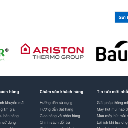
hách hàng
Chăm sóc khách hàng
Tin tức mới nhấ
ình khuyến mãi
Hướng dẫn sử dụng
Giải pháp thông 
giảm giá
Hướng dẫn đặt hàng
Máy hút mùi nào 
au bán hàng
Giao hàng và nhận hàng
Mua máy hút mùi
n sử dụng
Chính sách đổi trả
Lợi ích khi lựa ch