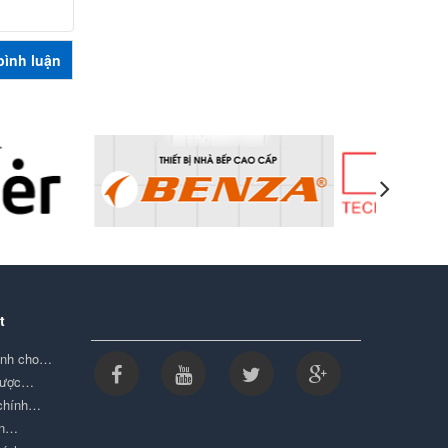
t
minh cho…
được…
 chính…
ọn…