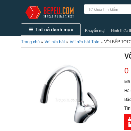
Tất cả danh mục
Khuyến mại
Hình thức t
Trang chủ
»
Vòi rửa bát
»
Vòi rửa bát Toto
»
VÒI BẾP TOT
V
0
Mã
Hãn
Bảo
Tìn