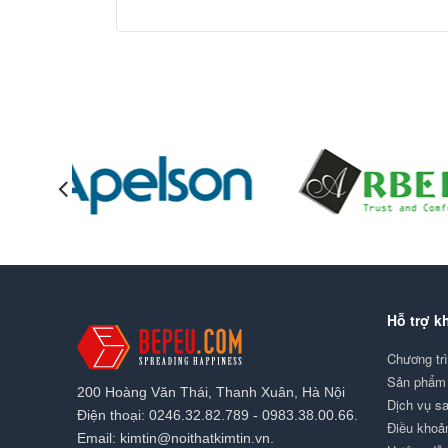
Hỗ trợ k
Chương tr
Sản phẩm 
200 Hoàng Văn Thái, Thanh Xuân, Hà Nội
Dịch vụ s
Điện thoại: 0246.32.82.789 - 0983.38.00.66.
Điều khoả
Email: kimtin@noithatkimtin.vn.