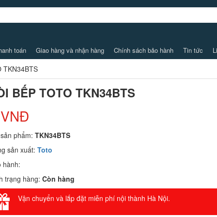
hanh toán
Giao hàng và nhận hàng
Chính sách bảo hành
Tin tức
L
O TKN34BTS
ÒI BẾP TOTO TKN34BTS
 VNĐ
 sản phẩm:
TKN34BTS
g sản xuất:
Toto
 hành:
h trạng hàng:
Còn hàng
Vận chuyển và lắp đặt miễn phí nội thành Hà Nội.