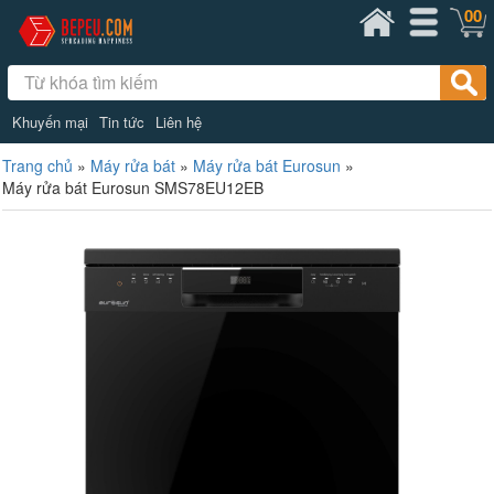
00
Khuyến mại
Tin tức
Liên hệ
Trang chủ
»
Máy rửa bát
»
Máy rửa bát Eurosun
»
Máy rửa bát Eurosun SMS78EU12EB