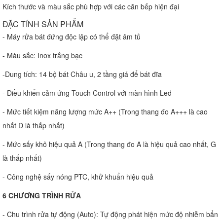
Kích thước và màu sắc phù hợp với các căn bếp hiện đại
ĐẶC TÍNH SẢN PHẨM
- Máy rửa bát đứng độc lập có thể đặt âm tủ
- Màu sắc: Inox trắng bạc
-Dung tích: 14 bộ bát Châu u, 2 tầng giá để bát đĩa
- Điều khiển cảm ứng Touch Control với màn hình Led
- Mức tiết kiệm năng lượng mức A++ (Trong thang đo A+++ là cao
nhất D là thấp nhất)
- Mức sấy khô hiệu quả A (Trong thang đo A là hiệu quả cao nhất, G
là thấp nhất)
- Công nghệ sấy nóng PTC, khử khuẩn hiệu quả
6 CHƯƠNG TRÌNH RỬA
- Chu trình rửa tự động (Auto): Tự động phát hiện mức độ nhiễm bẩn