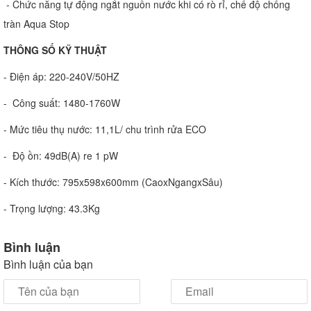
- Chức năng tự động ngắt nguồn nước khi có rò rỉ, chế độ chống
tràn Aqua Stop
THÔNG SỐ KỸ THUẬT
- Điện áp: 220-240V/50HZ
- Công suất: 1480-1760W
- Mức tiêu thụ nước: 11,1L/ chu trình rửa ECO
- Độ ồn: 49dB(A) re 1 pW
- Kích thước: 795x598x600mm (CaoxNgangxSâu)
- Trọng lượng: 43.3Kg
Bình luận
Bình luận của bạn