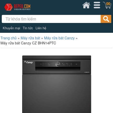
00
Khuyến mại
Tin tức
Liên hệ
Trang chủ
»
Máy rửa bát
»
Máy rửa bát Canzy
»
Máy rửa bát Canzy CZ BHN14PTC