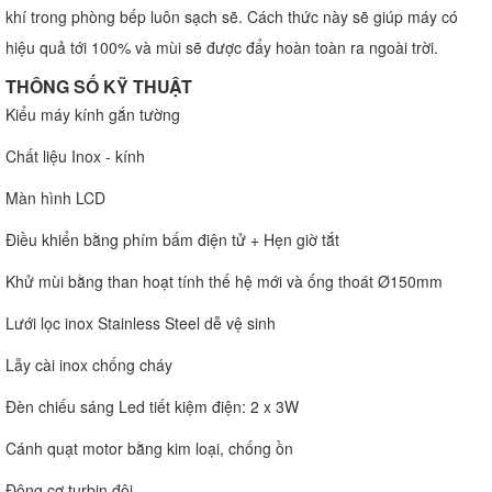
khí trong phòng bếp luôn sạch sẽ. Cách thức này sẽ giúp máy có
hiệu quả tới 100% và mùi sẽ được đẩy hoàn toàn ra ngoài trời.
THÔNG SỐ KỸ THUẬT
Kiểu máy kính gắn tường
Chất liệu Inox - kính
Màn hình LCD
Điều khiển bằng phím bấm điện tử + Hẹn giờ tắt
Khử mùi bằng than hoạt tính thế hệ mới và ống thoát Ø150mm
Lưới lọc inox Stainless Steel dễ vệ sinh
Lẫy cài inox chống cháy
Đèn chiếu sáng Led tiết kiệm điện: 2 x 3W
Cánh quạt motor bằng kim loại, chống ồn
Động cơ turbin đôi