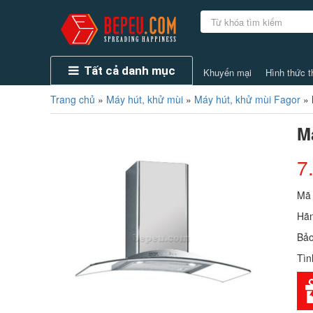
Tất cả danh mục
Khuyến mại
Hình thức t
Trang chủ
»
Máy hút, khử mùi
»
Máy hút, khử mùi Fagor
»
M
7
Mã
Hãn
Bảo
Tìn