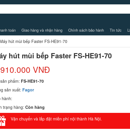
hanh toán
Giao hàng và nhận hàng
Chính sách bảo hành
Tin tức
L
Máy hút mùi bếp Faster FS-HE91-70
áy hút mùi bếp Faster FS-HE91-70
.910.000 VNĐ
 sản phẩm:
FS-HE91-70
g sản xuất:
Fagor
 hành:
h trạng hàng:
Còn hàng
Vận chuyển và lắp đặt miễn phí nội thành Hà Nội.