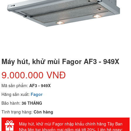
Máy hút, khử mùi Fagor AF3 - 949X
9.000.000 VNĐ
Mã sản phẩm:
AF3 - 949X
Hãng sản xuất:
Fagor
Bảo hành:
36 THÁNG
Tình trạng hàng:
Còn hàng
Máy hút, khử mùi Fagor nhập khẩu chính hãng Tây Ban
Nha liên tục khuyến mại giảm giá tới 20%. Liên hệ ngay: