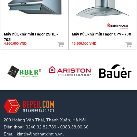
Máy hút, khử mùi Fagor 2SHE -
Máy hút, khử mùi Fagor CPV - 70X
702I
4.950.000 VNĐ
13.500.000 VNĐ
200 Hoàng Văn Thái, Thanh Xuân, Hà Nội
Điện thoại: 0246.32.82.789 - 0983.38.00.66.
Email: kimtin@noithatkimtin.vn.