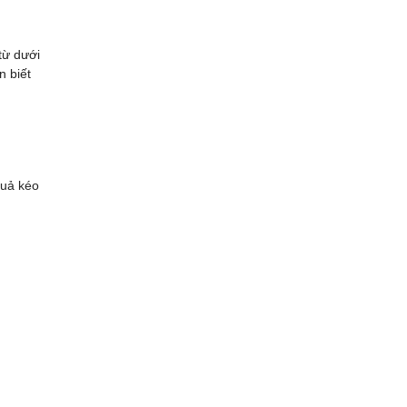
từ dưới
n biết
quả kéo