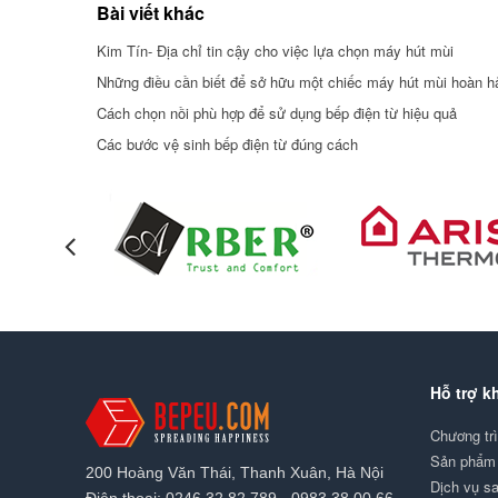
Bài viết khác
Kim Tín- Địa chỉ tin cậy cho việc lựa chọn máy hút mùi
Những điều cần biết để sở hữu một chiếc máy hút mùi hoàn h
Cách chọn nồi phù hợp để sử dụng bếp điện từ hiệu quả
Các bước vệ sinh bếp điện từ đúng cách
Hỗ trợ k
Chương tr
Sản phẩm 
200 Hoàng Văn Thái, Thanh Xuân, Hà Nội
Dịch vụ s
Điện thoại: 0246.32.82.789 - 0983.38.00.66.