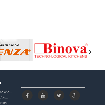
t
minh cho…
được…
 chính…