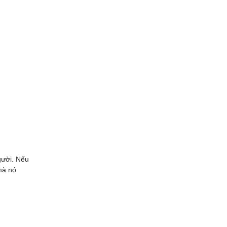
gười. Nếu
 mà nó