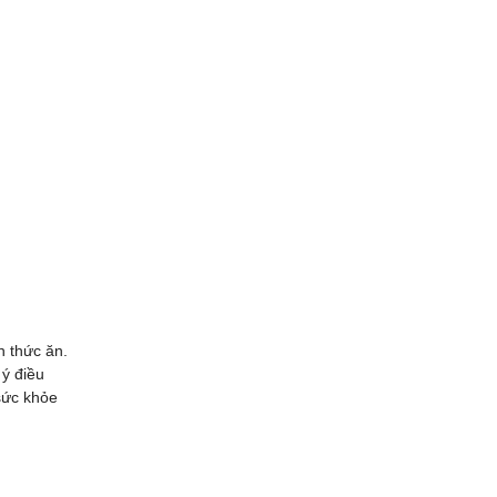
n thức ăn.
 ý điều
sức khỏe