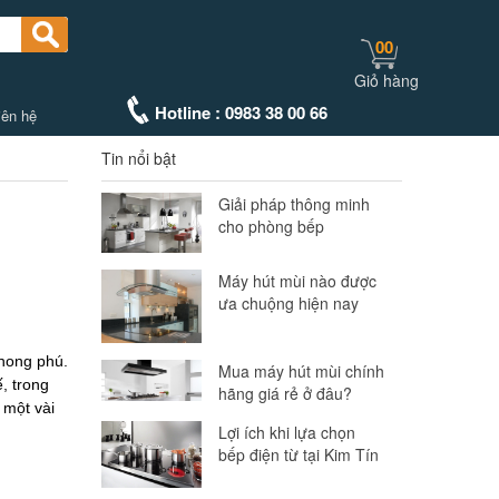
00
Giỏ hàng
Hotline : 0983 38 00 66
iên hệ
Tin nổi bật
Giải pháp thông minh
cho phòng bếp
Máy hút mùi nào được
ưa chuộng hiện nay
phong phú.
Mua máy hút mùi chính
, trong
hãng giá rẻ ở đâu?
 một vài
Lợi ích khi lựa chọn
bếp điện từ tại Kim Tín