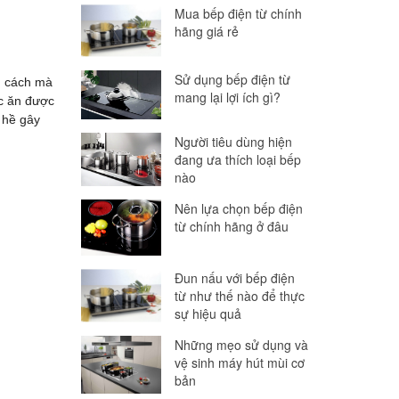
Mua bếp điện từ chính
hãng giá rẻ
Sử dụng bếp điện từ
g cách mà
mang lại lợi ích gì?
c ăn được
 hề gây
Người tiêu dùng hiện
đang ưa thích loại bếp
nào
Nên lựa chọn bếp điện
từ chính hãng ở đâu
Đun nấu với bếp điện
từ như thế nào để thực
sự hiệu quả
Những mẹo sử dụng và
vệ sinh máy hút mùi cơ
bản