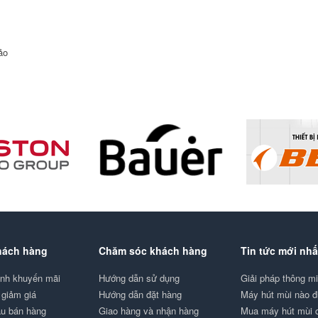
ảo
hách hàng
Chăm sóc khách hàng
Tin tức mới nhấ
ình khuyến mãi
Hướng dẫn sử dụng
Giải pháp thông 
giảm giá
Hướng dẫn đặt hàng
Máy hút mùi nào 
au bán hàng
Giao hàng và nhận hàng
Mua máy hút mùi