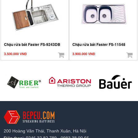
Chậu rửa bát Faster FS-9243DB
Chậu rửa bát Faster FS-11548
3.500.000 VNĐ
3.900.000 VNĐ
200 Hoàng Văn Thái, Thanh Xuân, Hà Nội
Điện thoại: 0246.32.82.789 - 0983.38.00.66.