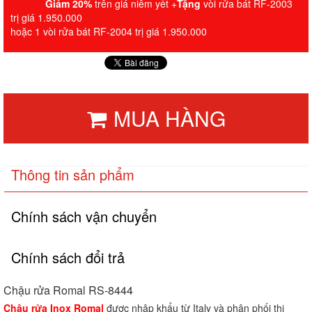
Giảm 20%
trên giá niêm yết +
Tặng
vòi rửa bát RF-2003
trị giá 1.950.000
hoặc 1 vòi rửa bát RF-2004 trị giá 1.950.000
MUA HÀNG
Thông tin sản phẩm
Chính sách vận chuyển
Chính sách đổi trả
Chậu rửa Romal RS-8444
Chậu rửa Inox Romal
được nhập khẩu từ Italy và phân phối thị