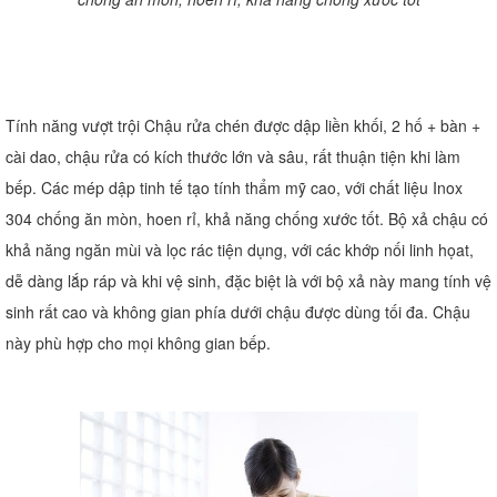
Tính năng vượt trội Chậu rửa chén được dập liền khối, 2 hố + bàn +
cài dao, chậu rửa có kích thước lớn và sâu, rất thuận tiện khi làm
bếp. Các mép dập tinh tế tạo tính thẩm mỹ cao, với chất liệu Inox
304 chống ăn mòn, hoen rỉ, khả năng chống xước tốt. Bộ xả chậu có
khả năng ngăn mùi và lọc rác tiện dụng, với các khớp nối linh họat,
dễ dàng lắp ráp và khi vệ sinh, đặc biệt là với bộ xả này mang tính vệ
sinh rất cao và không gian phía dưới chậu được dùng tối đa. Chậu
này phù hợp cho mọi không gian bếp.