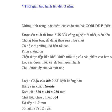
* Thời gian bảo hành lên đến 3 năm.
Những tính năng, đặc điểm của chậu rửa bát GORLDE B-209:
Được sản xuất từ Inox SUS 304 công nghệ mới nhất, siêu bền
Chống bám bẩn, dễ dàng thau rửa , lau chùi
Có độ cứng vững, độ bền rất cao.
Phun chống ồn
Chậu được dập liền khối khiến tuổi thọ của sản phẩm cao hơn s
Lọc rác được thiết kế để lọc nước nhanh
Chịu được tẩy rửa và axit nhẹ
Loại :
Chậu rửa bát 2 hố
lệch không bàn
Hãng sản xuất :
Gorlde
Kích cỡ :
820
x
410
x
230
mm
Chất liệu chậu
:
Inox
304
Độ dày :
1.0
mm
Số ngăn rửa :
2
ngăn