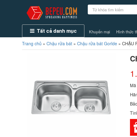
Tất cả danh mục
Khuyến mại
Hình thức t
Trang chủ
»
Chậu rửa bát
»
Chậu rửa bát Gorlde
»
CHẬU 
C
1
Mã
Hãn
Bảo
Tìn