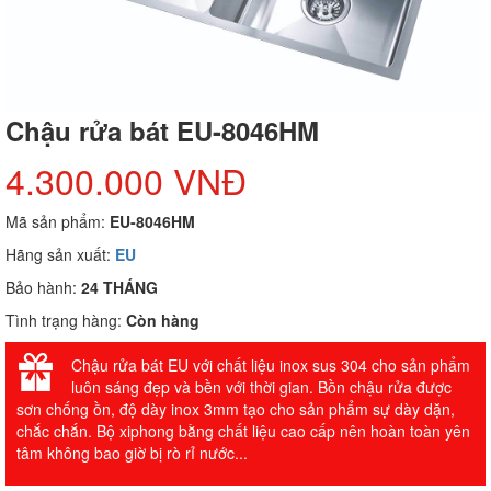
Chậu rửa bát EU-8046HM
4.300.000 VNĐ
Mã sản phẩm:
EU-8046HM
Hãng sản xuất:
EU
Bảo hành:
24 THÁNG
Tình trạng hàng:
Còn hàng
Chậu rửa bát EU với chất liệu inox sus 304 cho sản phẩm
luôn sáng đẹp và bền với thời gian. Bồn chậu rửa được
sơn chống ồn, độ dày inox 3mm tạo cho sản phẩm sự dày dặn,
chắc chắn. Bộ xiphong bằng chất liệu cao cấp nên hoàn toàn yên
tâm không bao giờ bị rò rỉ nước...