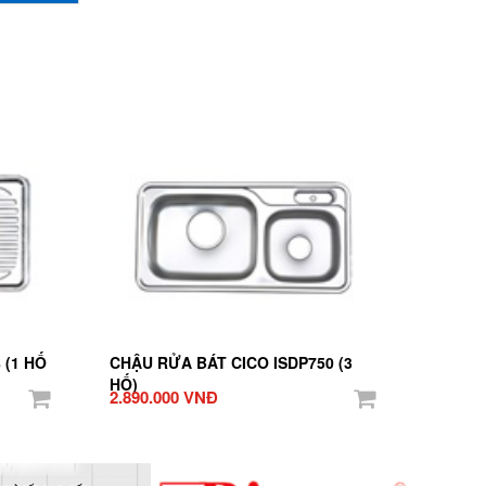
 (1 HỐ
CHẬU RỬA BÁT CICO ISDP750 (3
HỐ)
2.890.000 VNĐ