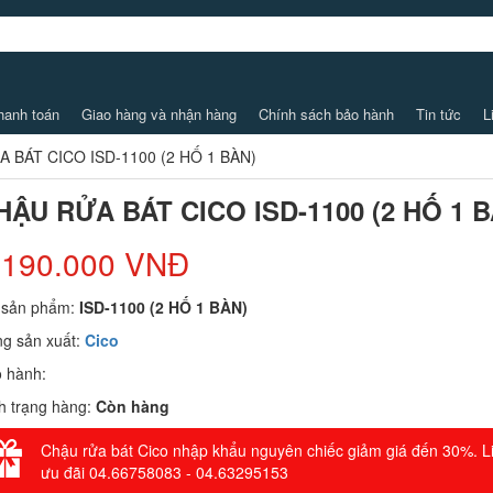
hanh toán
Giao hàng và nhận hàng
Chính sách bảo hành
Tin tức
L
 BÁT CICO ISD-1100 (2 HỐ 1 BÀN)
HẬU RỬA BÁT CICO ISD-1100 (2 HỐ 1 
.190.000 VNĐ
 sản phẩm:
ISD-1100 (2 HỐ 1 BÀN)
g sản xuất:
Cico
 hành:
h trạng hàng:
Còn hàng
Chậu rửa bát Cico nhập khẩu nguyên chiếc giảm giá đến 30%. L
ưu đãi 04.66758083 - 04.63295153