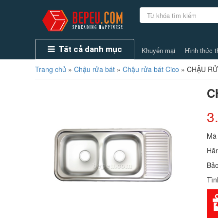
Tất cả danh mục
Khuyến mại
Hình thức t
Trang chủ
»
Chậu rửa bát
»
Chậu rửa bát Cico
»
CHẬU RỬA
C
3
Mã
Hãn
Bảo
Tìn