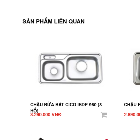
SẢN PHẨM LIÊN QUAN
CHẬU RỬA BÁT CICO ISDP-960 (3
CHẬU R
HỐ)
3.290.000 VNĐ
2.890.