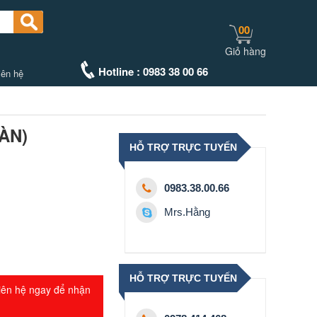
00
Giỏ hàng
Hotline : 0983 38 00 66
iên hệ
BÀN)
HỖ TRỢ TRỰC TUYẾN
0983.38.00.66
Mrs.Hằng
HỖ TRỢ TRỰC TUYẾN
iên hệ ngay để nhận