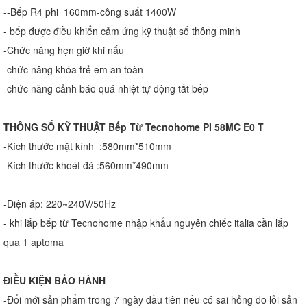
--Bếp R4 phi 160mm-công suất 1400W
- bếp được điều khiển cảm ứng kỹ thuật số thông minh
-Chức năng hẹn giờ khi nấu
-chức năng khóa trẻ em an toàn
-chức năng cảnh báo quá nhiệt tự động tắt bếp
THÔNG SỐ KỸ THUẬT Bếp Từ Tecnohome PI 58MC E0 T
-Kích thước mặt kính :580mm*510mm
-Kích thước khoét đá :560mm*490mm
-Điện áp: 220~240V/50Hz
- khi lắp bếp từ Tecnohome nhập khẩu nguyên chiếc italia cần lắp
qua 1 aptoma
ĐIỀU KIỆN BẢO HÀNH
-Đổi mới sản phẩm trong 7 ngày đầu tiên nếu có sai hỏng do lỗi sản