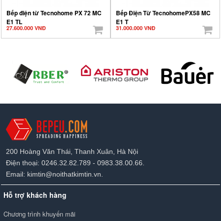
Bếp điện từ Tecnohome PX 72 MC
Bếp Điện Từ TecnohomePX58 MC
E1 TL
E1 T
27.600.000 VNĐ
31.000.000 VNĐ
200 Hoàng Văn Thái, Thanh Xuân, Hà Nội
Điện thoại: 0246.32.82.789 - 0983.38.00.66.
Email: kimtin@noithatkimtin.vn.
Hỗ trợ khách hàng
Chương trình khuyến mãi