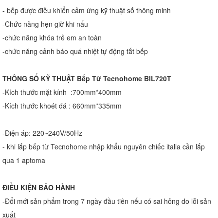
- bếp được điều khiển cảm ứng kỹ thuật số thông minh
-Chức năng hẹn giờ khi nấu
-chức năng khóa trẻ em an toàn
-chức năng cảnh báo quá nhiệt tự động tắt bếp
THÔNG SỐ KỸ THUẬT Bếp Từ Tecnohome BIL720T
-Kích thước mặt kính :700mm*400mm
-Kích thước khoét đá : 660mm*335mm
-Điện áp: 220~240V/50Hz
- khi lắp bếp từ Tecnohome nhập khẩu nguyên chiếc italia cần lắp
qua 1 aptoma
ĐIỀU KIỆN BẢO HÀNH
-Đổi mới sản phẩm trong 7 ngày đầu tiên nếu có sai hỏng do lỗi sản
xuất