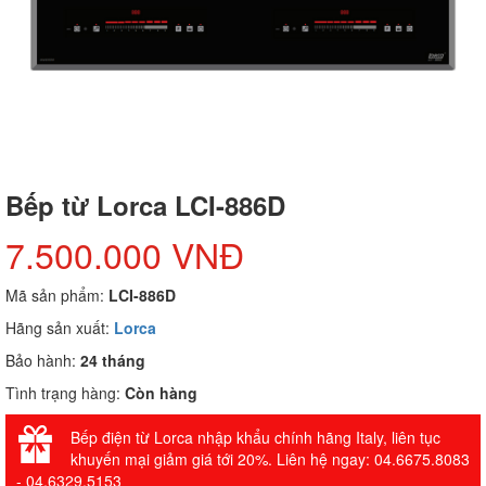
Bếp từ Lorca LCI-886D
7.500.000 VNĐ
Mã sản phẩm:
LCI-886D
Hãng sản xuất:
Lorca
Bảo hành:
24 tháng
Tình trạng hàng:
Còn hàng
Bếp điện từ Lorca nhập khẩu chính hãng Italy, liên tục
khuyến mại giảm giá tới 20%. Liên hệ ngay: 04.6675.8083
- 04.6329.5153