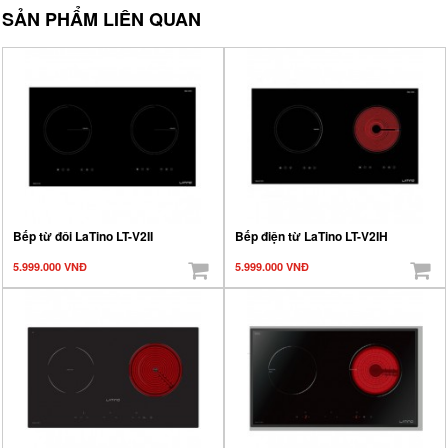
SẢN PHẨM LIÊN QUAN
Bếp từ đôi LaTino LT-V2II
Bếp điện từ LaTino LT-V2IH
5.999.000 VNĐ
5.999.000 VNĐ