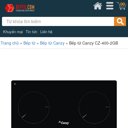
00
Khuyến mại
Tin tức
Liên hệ
Trang chủ
»
Bếp từ
»
Bếp từ Canzy
»
Bếp từ Canzy CZ-400-2GB