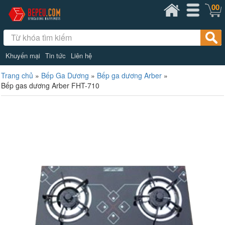
00
Khuyến mại
Tin tức
Liên hệ
Trang chủ
»
Bếp Ga Dương
»
Bếp ga dương Arber
»
Bếp gas dương Arber FHT-710