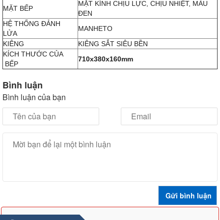
MẶT KÍNH CHỊU LỰC, CHỊU NHIỆT, MÀU
MẶT BẾP
ĐEN
HỆ THỐNG ĐẢNH
MANHETO
LỬA
KIÊNG
KIÊNG SẮT SIÊU BỀN
KÍCH THƯỚC CỦA
710x380x160mm
BẾP
Bình luận
Bình luận của bạn