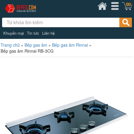
00
Khuyến mại
Tin tức
Liên hệ
Trang chủ
»
Bếp gas âm
»
Bếp gas âm Rinnai
»
Bếp gas âm Rinnai RB-3CG