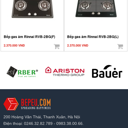
Bếp gas âm Rinnai RVB-2BG(F)
Bếp gas âm Rinnai RVB-2BG(L)
2.370.000 VNĐ
2.370.000 VNĐ
200 Hoàng Văn Thái, Thanh Xuân, Hà Nội
Điện thoại: 0246.32.82.789 - 0983.38.00.66.