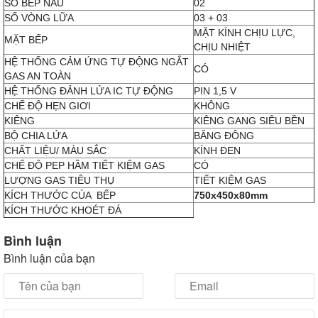
SỐ BẾP NẤU
02
SỐ VÒNG LỮA
03 + 03
MẶT KÍNH CHỊU LỰC,
MẶT BẾP
CHỊU NHIỆT
HỆ THỐNG CẢM ỨNG TỰ ĐỘNG NGẮT
CÓ
GAS AN TOÀN
HỆ THỐNG ĐẢNH LỬA IC TỰ ĐỘNG
PIN 1,5 V
CHẾ ĐỘ HẸN GIƠI
KHÔNG
KIÊNG
KIÊNG GANG SIÊU BỀN
BỘ CHIA LỬA
BĂNG ĐÔNG
CHẤT LIỆU/ MÀU SẮC
KÍNH ĐEN
CHẾ ĐỘ PEP HẦM TIẾT KIỆM GAS
CÓ
LƯỢNG GAS TIÊU THỤ
TIẾT KIỆM GAS
KÍCH THƯỚC CỦA BẾP
750x450x80mm
KÍCH THƯỚC KHOÉT ĐÁ
Bình luận
Bình luận của bạn