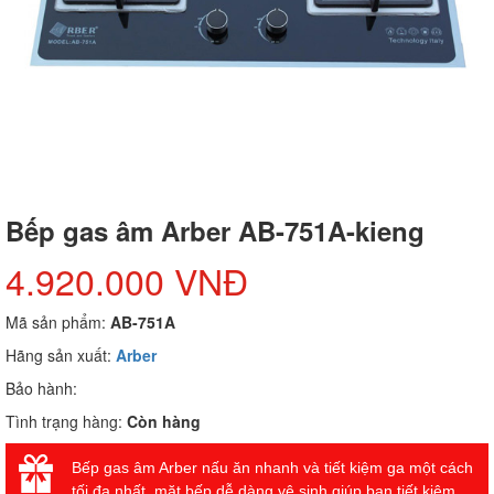
Bếp gas âm Arber AB-751A-kieng
4.920.000 VNĐ
Mã sản phẩm:
AB-751A
Hãng sản xuất:
Arber
Bảo hành:
Tình trạng hàng:
Còn hàng
Bếp gas âm Arber nấu ăn nhanh và tiết kiệm ga một cách
tối đa nhất, mặt bếp dễ dàng vệ sinh giúp bạn tiết kiệm