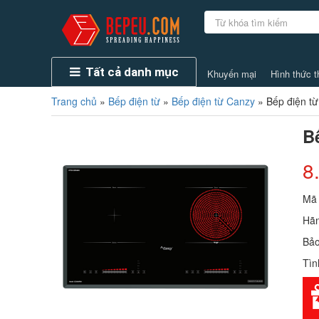
Tất cả danh mục
Khuyến mại
Hình thức t
Trang chủ
»
Bếp điện từ
»
Bếp điện từ Canzy
»
Bếp điện t
B
8
Mã
Hãn
Bả
Tìn