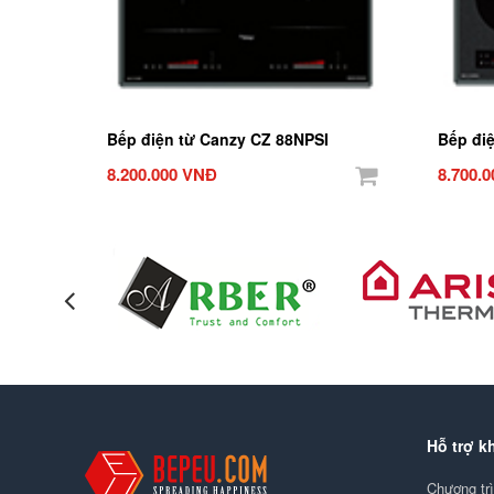
Bếp điện từ Canzy CZ 88NPSI
Bếp đi
8.200.000 VNĐ
8.700.
Hỗ trợ k
Chương tr