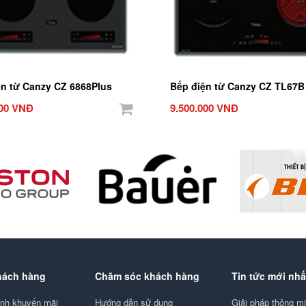
ện từ Canzy CZ 6868Plus
Bếp điện từ Canzy CZ TL67B
000 VNĐ
9.500.000 VNĐ
hách hàng
Chăm sóc khách hàng
Tin tức mới nhấ
ình khuyến mãi
Hướng dẫn sử dụng
Giải pháp thông 