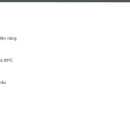
điện năng
và 85ºC
 nấu