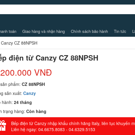
hanh toán
Giao hàng và nhận hàng
Chính sách bảo hành
Tin tức
L
ừ Canzy CZ 88NPSH
ếp điện từ Canzy CZ 88NPSH
.200.000 VNĐ
 sản phẩm:
CZ 88NPSH
g sản xuất:
Canzy
o hành:
24 tháng
h trạng hàng:
Còn hàng
Bếp điện từ Canzy nhập khẩu chính hãng Italy, liên tục khuyến m
Liên hệ ngay: 04.6675.8083 - 04.6329.5153