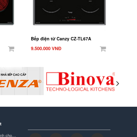
Bếp điện từ Canzy CZ-TL67A
9.500.000 VNĐ
t
minh cho…