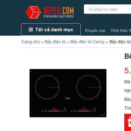
Tất cả danh mục
Khuyến mại
Hình thức t
Trang chủ
»
Bếp điện từ
»
Bếp điện từ Canzy
»
Bếp điện t
B
5
Mã
Hãn
Bả
Tìn