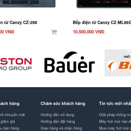
ện từ Canzy CZ-288
Bếp điện từ Canzy CZ-ML86
000 VNĐ
10.500.000 VNĐ
hách hàng
Chăm sóc khách hàng
Tin tức mới nhấ
ình khuyến mãi
Hướng dẫn sử dụng
Giải pháp thông 
giảm giá
Hướng dẫn đặt hàng
Máy hút mùi nào 
au bán hàng
Giao hàng và nhận hàng
Mua máy hút mùi