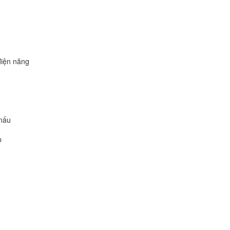
điện năng
 nấu
p