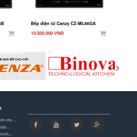
GB
Bếp điện từ Canzy CZ-ML86GA
10.500.000 VNĐ
t
minh cho…
được…
 chính…