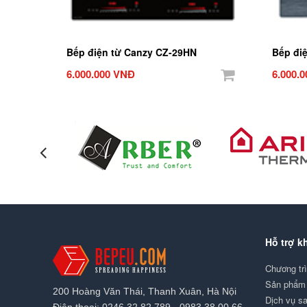
Bếp điện từ Canzy CZ-29HN
Bếp đi
6.000.000 VNĐ
6.000.
Hỗ trợ k
Chương tr
Sản phẩm 
200 Hoàng Văn Thái, Thanh Xuân, Hà Nội
Dịch vụ s