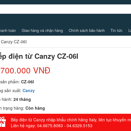
hanh toán
Giao hàng và nhận hàng
Chính sách bảo hành
Tin tức
L
ừ Canzy CZ-06I
ếp điện từ Canzy CZ-06I
.700.000 VNĐ
 sản phẩm:
CZ-06I
g sản xuất:
Canzy
o hành:
24 tháng
h trạng hàng:
Còn hàng
Bếp điện từ Canzy nhập khẩu chính hãng Italy, liên tục khuyến m
Liên hệ ngay: 04.6675.8083 - 04.6329.5153