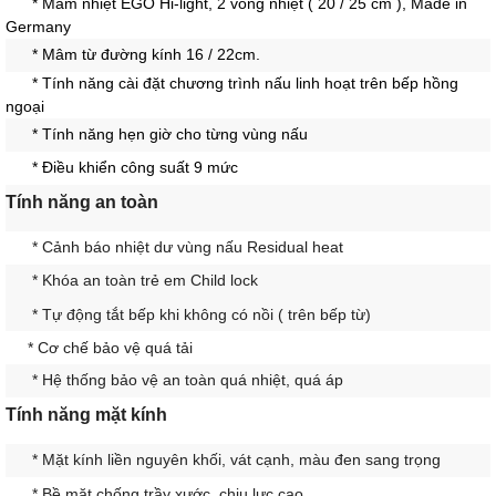
* Mâm nhiệt EGO Hi-light, 2 vòng nhiệt ( 20 / 25 cm ), Made in
Germany
* Mâm từ đường kính 16 / 22cm.
* Tính năng cài đặt chương trình nấu linh hoạt trên bếp hồng
ngoại
*
Tính năng hẹn giờ cho từng vùng nấu
* Điều khiển công suất 9 mức
Tính năng an toàn
*
Cảnh báo nhiệt dư vùng nấu Residual heat
*
Khóa an toàn trẻ em Child lock
*
Tự động tắt bếp khi không có nồi ( trên bếp từ)
* Cơ chế bảo vệ quá tải
*
Hệ thống bảo vệ an toàn quá nhiệt, quá áp
Tính năng mặt kính
*
Mặt kính liền nguyên khối, vát cạnh, màu đen sang trọng
* Bề mặt chống trầy xước, chịu lực cao