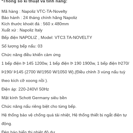
*Thông số kĩ thuật và tính năng:
Mã hàng : Napoliz VTC-TA-Novelty
Bảo hành : 24 tháng chính hãng Napoliz
Kích thước khoét đá : 560 x 480mm
Xuất xứ : Napoliz Italy
Bếp điện NAPOLIZ , Model: VTC3.TA-NOVELTY
Số lượng bếp nấu: 03
Chức năng điều khiển cảm ứng
1 bếp điện Þ 145 1200w, 1 bếp điện Þ 190 1900w, 1 bếp điện Þ270/
Þ190/ Þ145 (2700 W/1950 W/1050 W),(Điều chỉnh 3 vùng nấu tuỳ
theo kích cỡ xoong nồi ).
Điện áp: 220-240V/ 50Hz
Mặt kính Schott Germany siêu bền
Chức năng nấu riêng biệt cho từng bếp.
Hệ thống bảo vệ chống quá tải nhiệt, Hệ thống thiết bị ngắt điện tự
động.
Đèn báo hiển thị nhiệt độ dư.