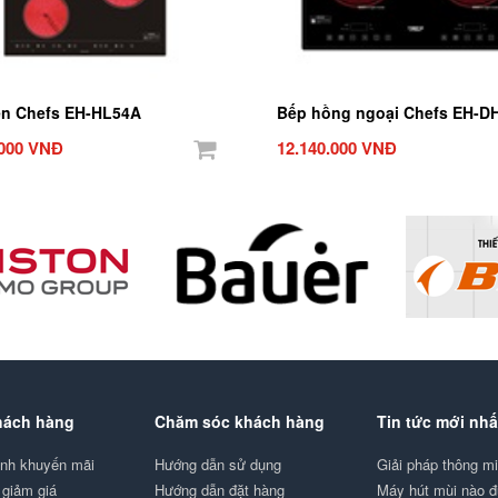
ện Chefs EH-HL54A
Bếp hồng ngoại Chefs EH-D
.000 VNĐ
12.140.000 VNĐ
hách hàng
Chăm sóc khách hàng
Tin tức mới nhấ
ình khuyến mãi
Hướng dẫn sử dụng
Giải pháp thông 
giảm giá
Hướng dẫn đặt hàng
Máy hút mùi nào 