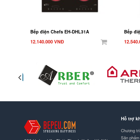
Bếp điện Chefs EH-DHL31A
Bếp đi
12.140.000 VNĐ
12.540
Hỗ trợ k
Chương tr
Sản phẩm 