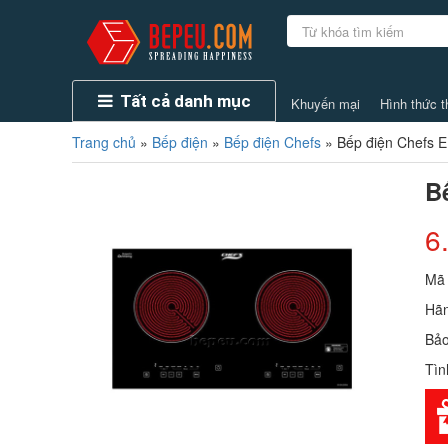
Tất cả danh mục
Khuyến mại
Hình thức t
Trang chủ
»
Bếp điện
»
Bếp điện Chefs
»
Bếp điện Chefs
B
6
Mã
Hãn
Bảo
Tìn