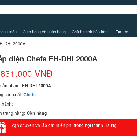
hanh toán
Giao hàng và nhận hàng
Chính sách bảo hành
Tin tức
L
 EH-DHL2000A
ếp điện Chefs EH-DHL2000A
.831.000 VNĐ
 sản phẩm:
EH-DHL2000A
g sản xuất:
Chefs
 hành:
h trạng hàng:
Còn hàng
Vận chuyển và lắp đặt miễn phí trong nội thành Hà Nội.