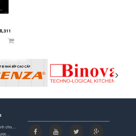
HL311
t
minh cho…
được…