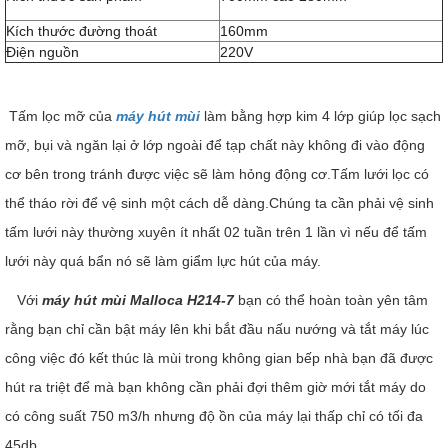
Kích thước đường thoát
160mm
Điện nguồn
220V
Tấm lọc mỡ của
máy hút mùi
làm bằng hợp kim 4 lớp giúp lọc sạch
mỡ, bụi và ngăn lại ở lớp ngoài để tạp chất này không đi vào động
cơ bên trong tránh được việc sẽ làm hỏng động cơ.Tấm lưới lọc có
thể tháo rời để vệ sinh một cách dễ dàng.Chúng ta cần phải vệ sinh
tấm lưới này thường xuyên ít nhất 02 tuần trên 1 lần vì nếu để tấm
lưới này quá bẩn nó sẽ làm giẩm lực hút của máy.
Với
máy hút mùi Malloca H214-7
bạn có thể hoàn toàn yên tâm
rằng bạn chỉ cần bật máy lên khi bắt đầu nấu nướng và tắt máy lúc
công việc đó kết thúc là mùi trong không gian bếp nhà bạn đã được
hút ra triệt để mà bạn không cần phải đợi thêm giờ mới tắt máy do
có công suất 750 m3/h nhưng độ ồn của máy lại thấp chỉ có tối đa
45db.