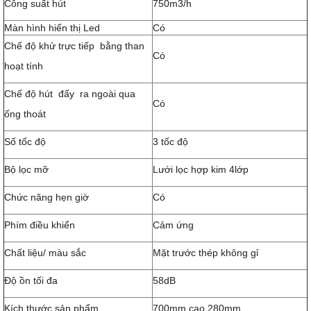
Công suất hút
750m3/h
Màn hình hiển thị Led
Có
Chế độ khử trực tiếp bằng than
Có
hoạt tính
Chế độ hút đẩy ra ngoài qua
Có
ống thoát
Số tốc độ
3 tốc độ
Bộ lọc mỡ
Lưới lọc hợp kim 4lớp
Chức năng hẹn giờ
Có
Phím điều khiển
Cảm ứng
Chất liệu/ màu sắc
Mặt trước thép không gỉ
Độ ồn tối đa
58dB
Kích thước sản phẩm
700mm cao 280mm