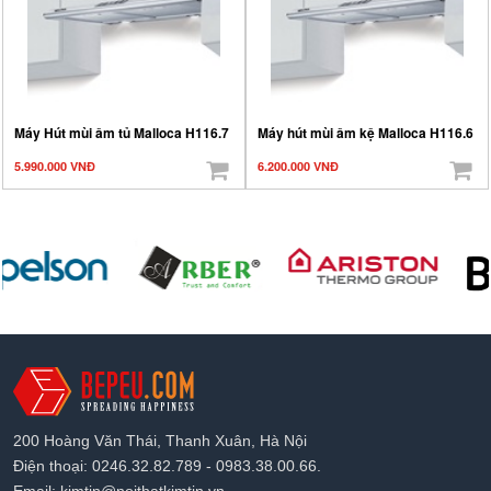
Máy Hút mùi âm tủ Malloca H116.7
Máy hút mùi âm kệ Malloca H116.6
5.990.000 VNĐ
6.200.000 VNĐ
200 Hoàng Văn Thái, Thanh Xuân, Hà Nội
Điện thoại: 0246.32.82.789 - 0983.38.00.66.
Email: kimtin@noithatkimtin.vn.