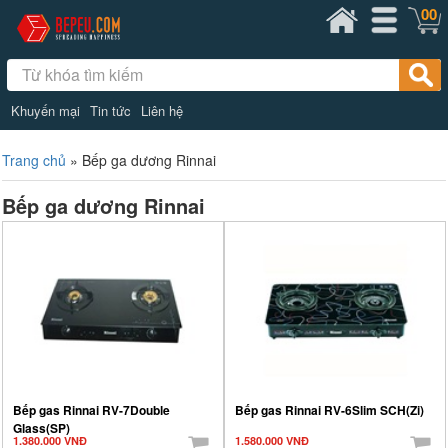
00
Khuyến mại
Tin tức
Liên hệ
Trang chủ
»
Bếp ga dương Rinnai
Bếp ga dương Rinnai
Bếp gas Rinnai RV-7Double
Bếp gas Rinnai RV-6Slim SCH(Zi)
Glass(SP)
1.380.000 VNĐ
1.580.000 VNĐ