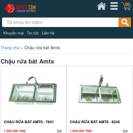
00
Khuyến mại
Tin tức
Liên hệ
Trang chủ
»
Chậu rửa bát Amts
Chậu rửa bát Amts
CHẬU RỬA BÁT AMTS - 7641
CHẬU RỬA BÁT AMTS - 8245
1.500.000 VNĐ
1.900.000 VNĐ