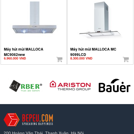
Máy hút mùi MALLOCA
Máy hút mùi MALLOCA MC
MC9062new
9099LCD
6.960.000 VNĐ
8.300.000 VNĐ
200 Hoàng Văn Thái, Thanh Xuân, Hà Nội