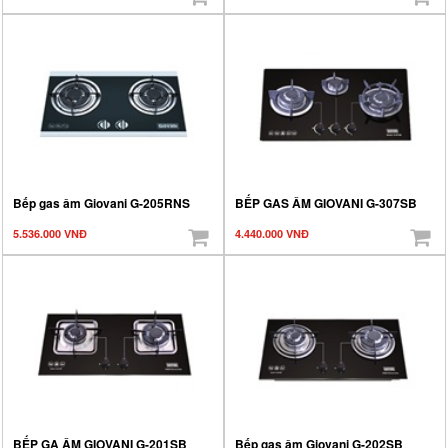
Bếp gas âm Giovani G-205RNS
BẾP GAS ÂM GIOVANI G-307SB
5.536.000 VNĐ
4.440.000 VNĐ
BẾP GA ÂM GIOVANI G-201SB
Bếp gas âm Giovani G-202SB