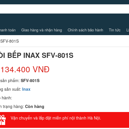
hanh toán
Giao hàng và nhận hàng
Chính sách bảo hành
Tin tức
L
 SFV-801S
ÒI BẾP INAX SFV-801S
.134.400 VNĐ
 sản phẩm:
SFV-801S
g sản xuất:
Inax
 hành:
h trạng hàng:
Còn hàng
Vận chuyển và lắp đặt miễn phí nội thành Hà Nội.