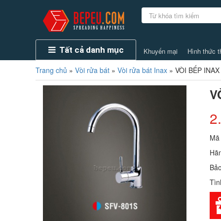
Tất cả danh mục
Khuyến mại
Hình thức t
Trang chủ
»
Vòi rửa bát
»
Vòi rửa bát Inax
»
VÒI BẾP INAX
V
2
Mã
Hãn
Bảo
Tìn