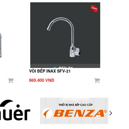
VÒI BẾP INAX SFV-21
869.400 VNĐ